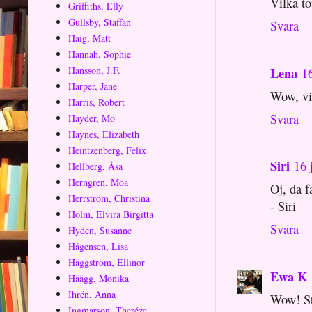
Vilka 
Griffiths, Elly
Gullsby, Staffan
Svara
Haig, Matt
Hannah, Sophie
Lena
Hansson, J.F.
16
Harper, Jane
Wow, vil
Harris, Robert
Svara
Hayder, Mo
Haynes, Elizabeth
Heintzenberg, Felix
Siri
16 
Hellberg, Åsa
Herngren, Moa
Oj, da f
Herrström, Christina
- Siri
Holm, Elvira Birgitta
Svara
Hydén, Susanne
Hågensen, Lisa
Häggström, Ellinor
Ewa K
Häägg, Monika
Ihrén, Anna
Wow! St
Ingmarson, Theréze