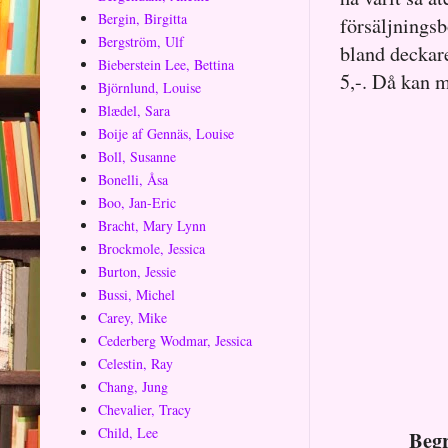
Bergin, Birgitta
försäljningsb
Bergström, Ulf
bland deckare
Bieberstein Lee, Bettina
5,-. Då kan m
Björnlund, Louise
Blædel, Sara
Boije af Gennäs, Louise
Boll, Susanne
Bonelli, Åsa
Boo, Jan-Eric
Bracht, Mary Lynn
Brockmole, Jessica
Burton, Jessie
Bussi, Michel
Carey, Mike
Cederberg Wodmar, Jessica
Celestin, Ray
Chang, Jung
Chevalier, Tracy
Child, Lee
Begr