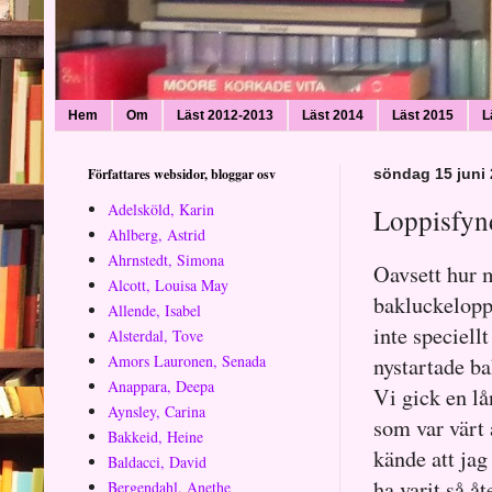
Hem
Om
Läst 2012-2013
Läst 2014
Läst 2015
L
Författares websidor, bloggar osv
söndag 15 juni
Adelsköld, Karin
Loppisfyn
Ahlberg, Astrid
Ahrnstedt, Simona
Oavsett hur m
Alcott, Louisa May
bakluckeloppi
Allende, Isabel
inte speciell
Alsterdal, Tove
Amors Lauronen, Senada
nystartade ba
Anappara, Deepa
Vi gick en lå
Aynsley, Carina
som var värt 
Bakkeid, Heine
kände att jag
Baldacci, David
ha varit så å
Bergendahl, Anethe