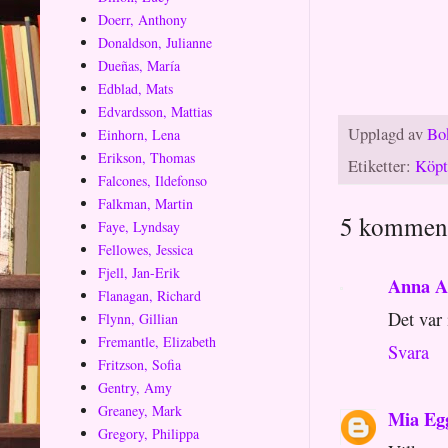
Doerr, Anthony
Donaldson, Julianne
Dueñas, María
Edblad, Mats
Edvardsson, Mattias
Upplagd av
Bo
Einhorn, Lena
Erikson, Thomas
Etiketter:
Köpt
Falcones, Ildefonso
Falkman, Martin
5 komment
Faye, Lyndsay
Fellowes, Jessica
Fjell, Jan-Erik
Anna A
Flanagan, Richard
Det var 
Flynn, Gillian
Fremantle, Elizabeth
Svara
Fritzson, Sofia
Gentry, Amy
Greaney, Mark
Mia Eg
Gregory, Philippa