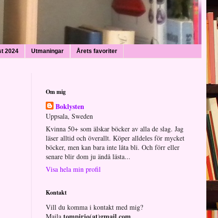
st 2024
Utmaningar
Årets favoriter
Om mig
Boklysten
Uppsala, Sweden
Kvinna 50+ som älskar böcker av alla de slag. Jag
läser alltid och överallt. Köper alldeles för mycket
böcker, men kan bara inte låta bli. Och förr eller
senare blir dom ju ändå lästa...
Visa hela min profil
Kontakt
Vill du komma i kontakt med mig?
tompirjo(at)gmail.com
Maila