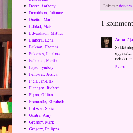
Doerr, Anthony
Etiketter:
#vinterm
Donaldson, Julianne
Dueñas, María
1 komment
Edblad, Mats
Edvardsson, Mattias
Anna
7 j
Einhorn, Lena
Erikson, Thomas
Skidåkning
uppväxten.
Falcones, Ildefonso
och det är
Falkman, Martin
Svara
Faye, Lyndsay
Fellowes, Jessica
Fjell, Jan-Erik
Flanagan, Richard
Flynn, Gillian
Fremantle, Elizabeth
Fritzson, Sofia
Gentry, Amy
Greaney, Mark
Gregory, Philippa