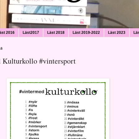
äst 2016
Läst2017
Läst 2018
Läst 2019-2022
Läst 2023
Lä
16
 Kulturkollo #vintersport