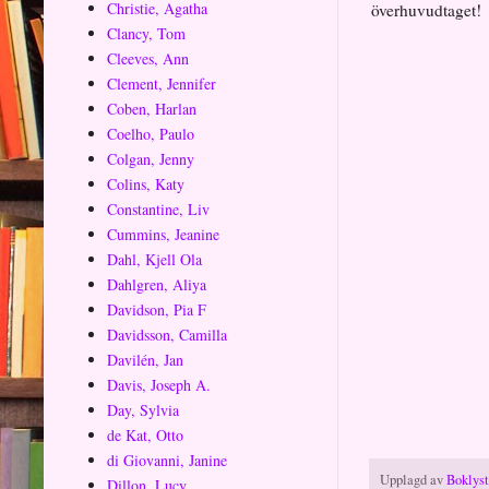
Christie, Agatha
överhuvudtaget!
Clancy, Tom
Cleeves, Ann
Clement, Jennifer
Coben, Harlan
Coelho, Paulo
Colgan, Jenny
Colins, Katy
Constantine, Liv
Cummins, Jeanine
Dahl, Kjell Ola
Dahlgren, Aliya
Davidson, Pia F
Davidsson, Camilla
Davilén, Jan
Davis, Joseph A.
Day, Sylvia
de Kat, Otto
di Giovanni, Janine
Upplagd av
Boklys
Dillon, Lucy