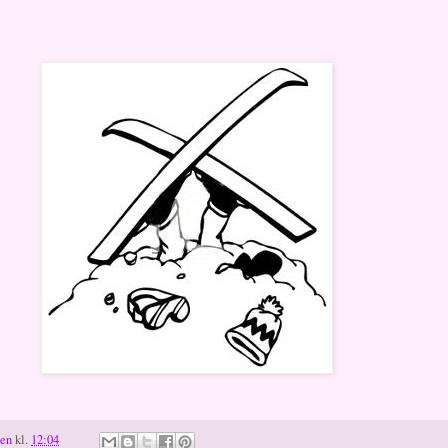
ten
kl.
12:04