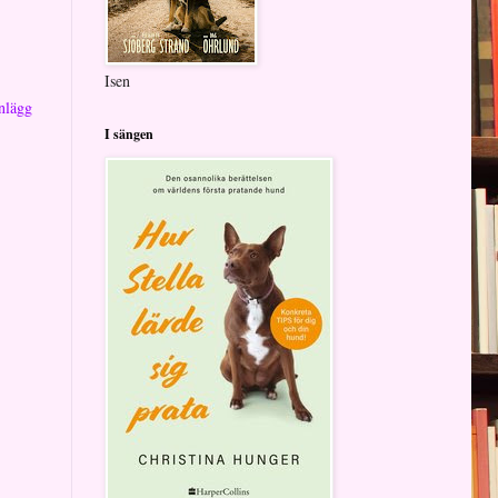
Isen
nlägg
I sängen