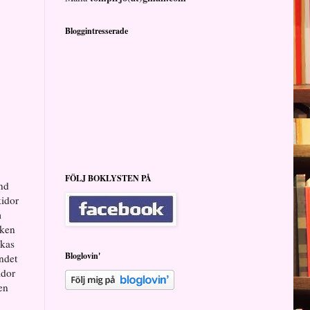
Bloggintresserade
FÖLJ BOKLYSTEN PÅ
and
kidor
m
aken
åkas
Bloglovin'
andet
idor
 en