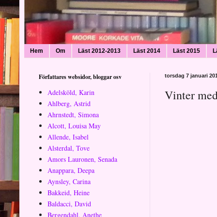
Hem
Om
Läst 2012-2013
Läst 2014
Läst 2015
L
Författares websidor, bloggar osv
torsdag 7 januari 20
Vinter med
Adelsköld, Karin
Ahlberg, Astrid
Ahrnstedt, Simona
Alcott, Louisa May
Allende, Isabel
Alsterdal, Tove
Amors Lauronen, Senada
Anappara, Deepa
Aynsley, Carina
Bakkeid, Heine
Baldacci, David
Bergendahl, Anethe