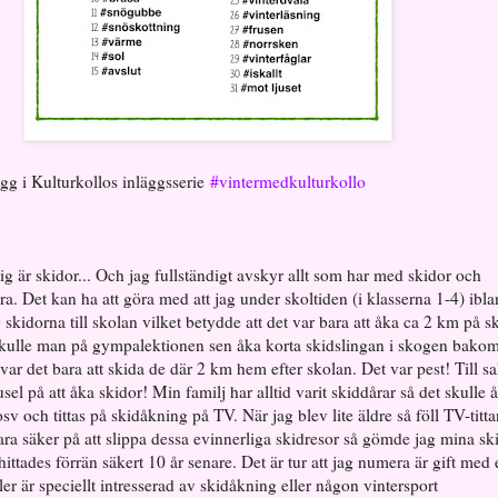
lägg i Kulturkollos inläggsserie
#vintermedkulturkollo
ig är skidor... Och jag fullständigt avskyr allt som har med skidor och
ra. Det kan ha att göra med att jag under skoltiden (i klasserna 1-4) ibl
 skidorna till skolan vilket betydde att det var bara att åka ca 2 km på s
skulle man på gympalektionen sen åka korta skidslingan i skogen bako
ar det bara att skida de där 2 km hem efter skolan. Det var pest! Till s
usel på att åka skidor! Min familj har alltid varit skiddårar så det skulle 
sv och tittas på skidåkning på TV. När jag blev lite äldre så föll TV-titt
vara säker på att slippa dessa evinnerliga skidresor så gömde jag mina sk
 hittades förrän säkert 10 år senare. Det är tur att jag numera är gift med
er är speciellt intresserad av skidåkning eller någon vintersport