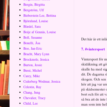
Bergin, Birgitta
Bergström, Ulf
Bieberstein Lee, Bettina
Björnlund, Louise
Blædel, Sara
Boije af Gennäs, Louise
Boll, Susanne
Det här är ett in
Bonelli, Åsa
Boo, Jan-Eric
7. #vintersport
Bracht, Mary Lynn
Vintersport för m
Brockmole, Jessica
skidåkning att gö
Burton, Jessie
skulle ha med sig
Bussi, Michel
dit. De dagarna 
Carey, Mike
skogen. Och sen v
Cederberg Wodmar, Jessica
hör att jag var ur
Celestin, Ray
på skidsemester o
Chang, Jung
bort och för att 
Chevalier, Tracy
så bra att de inte
Child, Lee
man som inte hell