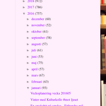
2018
(972)
►
2017
(786)
►
2016
(757)
▼
december
(60)
►
november
(52)
►
oktober
(61)
►
september
(58)
►
augusti
(57)
►
juli
(61)
►
juni
(53)
►
maj
(75)
►
april
(57)
►
mars
(67)
►
februari
(63)
►
januari
(93)
▼
Veckoplanering vecka 201605
Vinter med Kulturkollo #mot ljuset
En smakebit på søndag - Etthundra mil