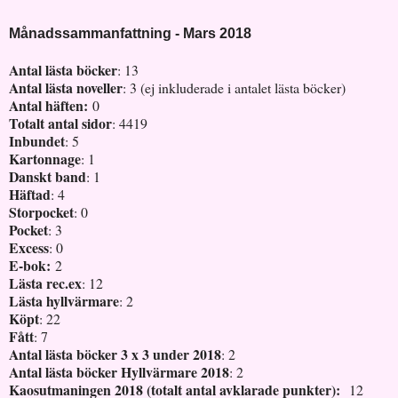
Månadssammanfattning - Mars 2018
Antal lästa böcker
: 13
Antal lästa noveller
: 3 (ej inkluderade i antalet lästa böcker)
Antal häften:
0
Totalt antal sidor
: 4419
Inbundet
: 5
Kartonnage
: 1
Danskt band
: 1
Häftad
: 4
Storpocket
: 0
Pocket
: 3
Excess
: 0
E-bok:
2
Lästa rec.ex
: 12
Lästa hyllvärmare
: 2
Köpt
: 22
Fått
: 7
Antal lästa böcker 3 x 3 under 2018
: 2
Antal lästa böcker Hyllvärmare 2018
: 2
Kaosutmaningen 2018 (totalt antal avklarade punkter):
12