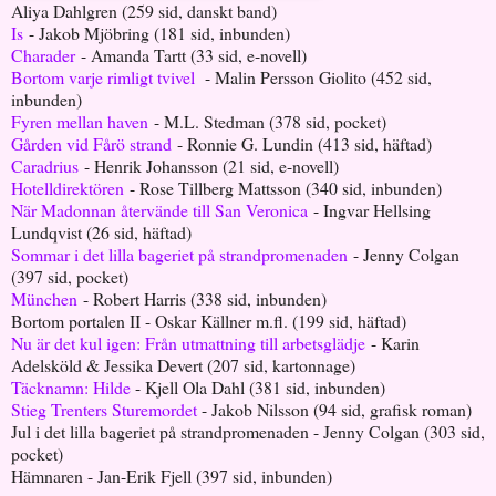
Aliya Dahlgren (259 sid, danskt band)
Is
- Jakob Mjöbring (181 sid, inbunden)
Charader
- Amanda Tartt (33 sid, e-novell)
Bortom varje rimligt tvivel
- Malin Persson Giolito (452 sid,
inbunden)
Fyren mellan haven
- M.L. Stedman (378 sid, pocket)
Gården vid Fårö strand
- Ronnie G. Lundin (413 sid, häftad)
Caradrius
- Henrik Johansson (21 sid, e-novell)
Hotelldirektören
- Rose Tillberg Mattsson (340 sid, inbunden)
När Madonnan återvände till San Veronica
- Ingvar Hellsing
Lundqvist (26 sid, häftad)
Sommar i det lilla bageriet på strandpromenaden
- Jenny Colgan
(397 sid, pocket)
München
- Robert Harris (338 sid, inbunden)
Bortom portalen II - Oskar Källner m.fl. (199 sid, häftad)
Nu är det kul igen: Från utmattning till arbetsglädje
- Karin
Adelsköld & Jessika Devert (207 sid, kartonnage)
Täcknamn: Hilde
- Kjell Ola Dahl (381 sid, inbunden)
Stieg Trenters Sturemordet
- Jakob Nilsson (94 sid, grafisk roman)
Jul i det lilla bageriet på strandpromenaden - Jenny Colgan (303 sid,
pocket)
Hämnaren - Jan-Erik Fjell (397 sid, inbunden)