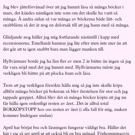
Jag blev jätteförvånad över att jag hunnit läsa så många böcker i
mars, det kändes nämligen inte som om det skulle ha varit så
många. Å andra sidan så var många av böckerna både lätt- och
snabblästa så det är nog en delorsak till att jag hann med så många.
Glädjande nog håller jag mig fortfarande nästintill i kapp med
recensionerna. Emellanåt hamnar jag lite efter men inte mer än att
det går att ta igen snabbt bara man lägger manken till.
Hyllvärmare borde jag ha läst fler av men 2 är bättre än ingen så jag
får vara nöjd med det jag hunnit med. Hyllvärmarna måste jag
verkligen bli bättre på att plocka fram och läsa.
Trots att jag verkligen försökte hålla mig så jag inte skulle köpa
alltför många böcker på bokrean så blev frestelsen för stor och jag
tappade greppet. Alltså blev det så många böcker köpta att jag nu
får hålla igen ordentligt resten av året...Det är alltså total
BOKKÖPSTOPP hos oss resten av året (i alla fall för mig, maken
kommer lindrigare undan)
April har börjat bra och läsningen fungerar väldigt bra. Håller det
här i sig så ser april ut att också bli en bra månad. Förhoppningsvis