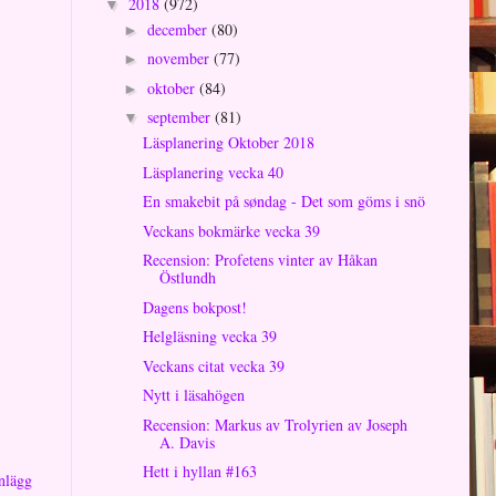
2018
(972)
▼
december
(80)
►
november
(77)
►
oktober
(84)
►
september
(81)
▼
Läsplanering Oktober 2018
Läsplanering vecka 40
En smakebit på søndag - Det som göms i snö
Veckans bokmärke vecka 39
Recension: Profetens vinter av Håkan
Östlundh
Dagens bokpost!
Helgläsning vecka 39
Veckans citat vecka 39
Nytt i läsahögen
Recension: Markus av Trolyrien av Joseph
A. Davis
Hett i hyllan #163
nlägg