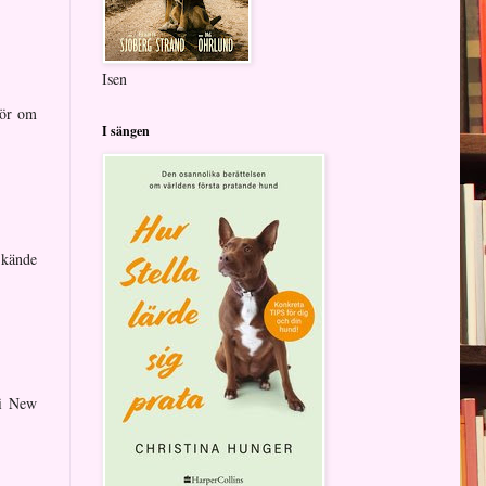
Isen
för om
I sängen
 kände
 i New