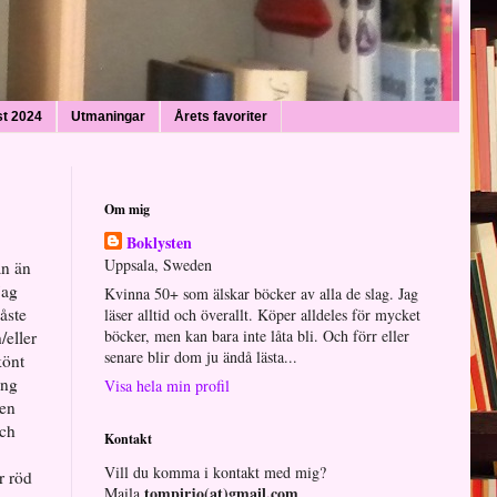
st 2024
Utmaningar
Årets favoriter
Om mig
Boklysten
Uppsala, Sweden
an än
jag
Kvinna 50+ som älskar böcker av alla de slag. Jag
måste
läser alltid och överallt. Köper alldeles för mycket
böcker, men kan bara inte låta bli. Och förr eller
/eller
senare blir dom ju ändå lästa...
könt
ång
Visa hela min profil
men
Och
Kontakt
Vill du komma i kontakt med mig?
r röd
tompirjo(at)gmail.com
Maila