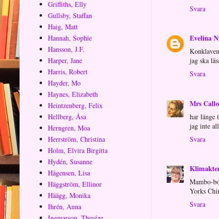
Griffiths, Elly
Svara
Gullsby, Staffan
Haig, Matt
Evelina N
Hannah, Sophie
Hansson, J.F.
Konklaven
Harper, Jane
jag ska läs
Harris, Robert
Svara
Hayder, Mo
Haynes, Elizabeth
Mrs Call
Heintzenberg, Felix
har länge 
Hellberg, Åsa
jag inte all
Herngren, Moa
Svara
Herrström, Christina
Holm, Elvira Birgitta
Hydén, Susanne
Klimakte
Hågensen, Lisa
Mambo-boke
Häggström, Ellinor
Yorks Chin
Häägg, Monika
Svara
Ihrén, Anna
Ingmarson, Theréze