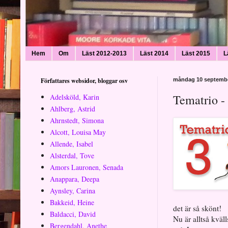
Hem
Om
Läst 2012-2013
Läst 2014
Läst 2015
L
Författares websidor, bloggar osv
måndag 10 septembe
Tematrio -
Adelsköld, Karin
Ahlberg, Astrid
Ahrnstedt, Simona
Alcott, Louisa May
Allende, Isabel
Alsterdal, Tove
Amors Lauronen, Senada
Anappara, Deepa
Aynsley, Carina
Bakkeid, Heine
det är så skönt!
Baldacci, David
Nu är alltså kväl
Bergendahl, Anethe