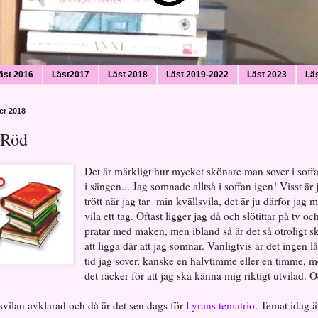
äst 2016
Läst2017
Läst 2018
Läst 2019-2022
Läst 2023
Lä
r 2018
 Röd
Det är märkligt hur mycket skönare man sover i soff
i sängen... Jag somnade alltså i soffan igen! Visst är 
trött när jag tar min kvällsvila, det är ju därför jag 
vila ett tag. Oftast ligger jag då och slötittar på tv och
pratar med maken, men ibland så är det så otroligt s
att ligga där att jag somnar. Vanligtvis är det ingen l
tid jag sover, kanske en halvtimme eller en timme, 
det räcker för att jag ska känna mig riktigt utvilad. 
lsvilan avklarad och då är det sen dags för
Lyrans tematrio
. Temat idag ä