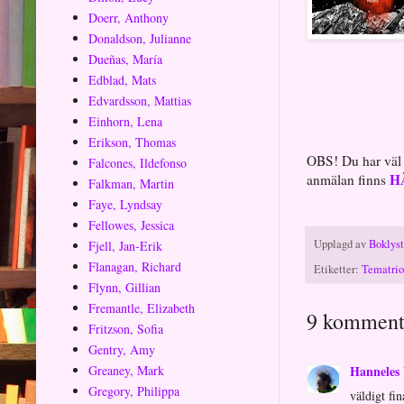
Doerr, Anthony
Donaldson, Julianne
Dueñas, María
Edblad, Mats
Edvardsson, Mattias
Einhorn, Lena
Erikson, Thomas
OBS! Du har väl s
Falcones, Ildefonso
H
anmälan finns
Falkman, Martin
Faye, Lyndsay
Fellowes, Jessica
Upplagd av
Boklys
Fjell, Jan-Erik
Flanagan, Richard
Etiketter:
Tematrio
Flynn, Gillian
Fremantle, Elizabeth
9 komment
Fritzson, Sofia
Gentry, Amy
Hanneles 
Greaney, Mark
Gregory, Philippa
väldigt fi