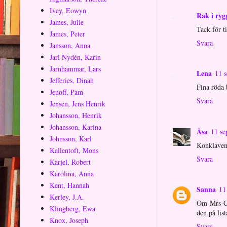
Ivey, Eowyn
Rak i ryg
James, Julie
Tack för t
James, Peter
Svara
Jansson, Anna
Jarl Nydén, Karin
Jarnhammar, Lars
Lena
11 s
Jefferies, Dinah
Fina röda 
Jenoff, Pam
Svara
Jensen, Jens Henrik
Johansson, Henrik
Johansson, Karina
Åsa
11 se
Johnsson, Karl
Konklaven 
Kallentoft, Mons
Svara
Karjel, Robert
Karolina, Anna
Kent, Hannah
Sanna
11
Kerley, J.A.
Om Mrs Cal
Klingberg, Ewa
den på list
Knox, Joseph
Svara