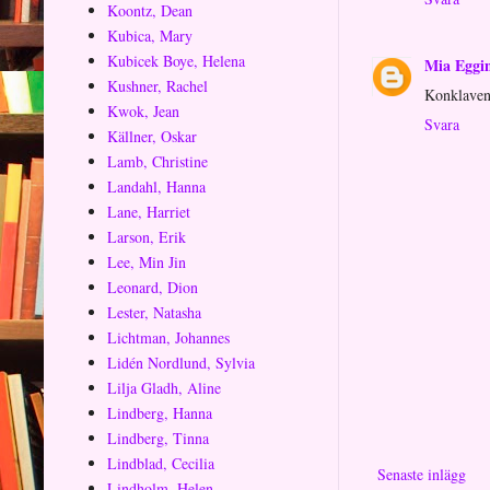
Koontz, Dean
Kubica, Mary
Kubicek Boye, Helena
Mia Eggi
Kushner, Rachel
Konklaven 
Kwok, Jean
Svara
Källner, Oskar
Lamb, Christine
Landahl, Hanna
Lane, Harriet
Larson, Erik
Lee, Min Jin
Leonard, Dion
Lester, Natasha
Lichtman, Johannes
Lidén Nordlund, Sylvia
Lilja Gladh, Aline
Lindberg, Hanna
Lindberg, Tinna
Lindblad, Cecilia
Senaste inlägg
Lindholm, Helen