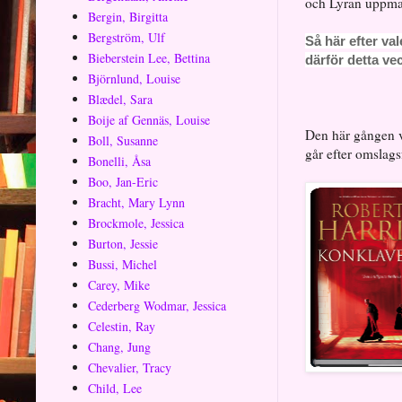
och Lyran uppm
Bergin, Birgitta
Bergström, Ulf
Så här efter val
Bieberstein Lee, Bettina
därför detta ve
Björnlund, Louise
Blædel, Sara
Boije af Gennäs, Louise
Den här gången va
Boll, Susanne
går efter omslags
Bonelli, Åsa
Boo, Jan-Eric
Bracht, Mary Lynn
Brockmole, Jessica
Burton, Jessie
Bussi, Michel
Carey, Mike
Cederberg Wodmar, Jessica
Celestin, Ray
Chang, Jung
Chevalier, Tracy
Child, Lee