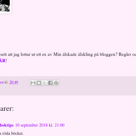
ett att jag lottar ut ett ex av Min älskade älskling på bloggen? Regler o
ÄR
!
ten
kl.
20:49
arer:
boktips
10 september 2018 kl. 21:00
na röda böcker.