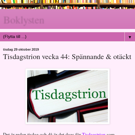
Boklysten
▼
tisdag 29 oktober 2019
Tisdagstrion vecka 44: Spännande & otäckt
Det är redan tisdag och då är det dags för
Tisdagstrion
som