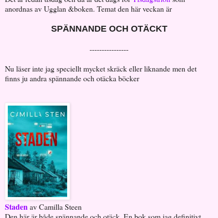
anordnas av Ugglan &boken. Temat den här veckan är
SPÄNNANDE OCH OTÄCKT
----------------
Nu läser inte jag speciellt mycket skräck eller liknande men det
finns ju andra spännande och otäcka böcker
Staden
av Camilla Steen
Den här är både spännande och otäck. En bok som jag definitivt