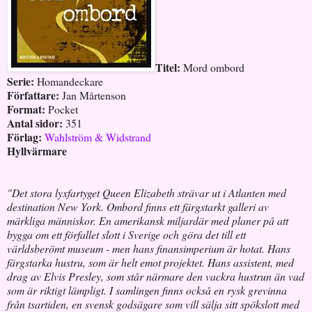
Titel:
Mord ombord
Serie:
Homandeckare
Författare:
Jan Mårtenson
Format:
Pocket
Antal sidor:
351
Förlag:
Wahlström & Widstrand
Hyllvärmare
"Det stora lyxfartyget Queen Elizabeth strävar ut i Atlanten med
destination New York. Ombord finns ett färgstarkt galleri av
märkliga människor. En amerikansk miljardär med planer på att
bygga om ett förfallet slott i Sverige och göra det till ett
världsberömt museum - men hans finansimperium är hotat. Hans
färgstarka hustru, som är helt emot projektet. Hans assistent, med
drag av Elvis Presley, som står närmare den vackra hustrun än vad
som är riktigt lämpligt. I samlingen finns också en rysk grevinna
från tsartiden, en svensk godsägare som vill sälja sitt spökslott med