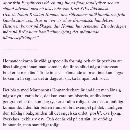
anor från Engelbrekts tid, en ung blond finansanalytiker och en
slipad advokat med ett utseende som Karl XII:s dödsmask.
Och så Johan Kristian Homan, den stillsamme antikhandlaren från
Gamla stan, som dras in i en virvel av dramatiska händelser.
Historien börjar på Skagen där Homan har semester. Ett ödesdigert
möte på Bröndums hotell sätter igång det spännande
händelseförloppet."
------------------------
Homandeckarna är väldigt speciella för mig och de är perfekta att
läsa i sängen innan man somnar, det finns alltid något intressant
böckerna men ändå är de inte så spännande att man inte kan lägga
boken ifrån sig när det är dags att släcka lampan och sova.
Det bästa med Mårtensons Homandeckare är ändå att man lär sig
något nytt i varje bok, det kan vara om historia, antikviteter,
geografi eller det som jag tycker är allra roligast, en massa onödigt
kunnande. I den här boken finns ett bra exempel på det, nämligen
den folkliga bakgrunden till det engelska ordet "
posh
", dvs lyxig,
överklass, exklusiv osv. Och det är väl på ett sätt lite onödigt
kunnande, men samtidigt roligt.