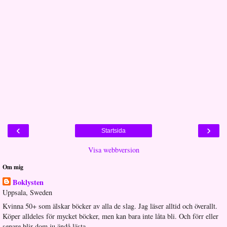
‹
›
Startsida
Visa webbversion
Om mig
Boklysten
Uppsala, Sweden
Kvinna 50+ som älskar böcker av alla de slag. Jag läser alltid och överallt.
Köper alldeles för mycket böcker, men kan bara inte låta bli. Och förr eller
senare blir dom ju ändå lästa...