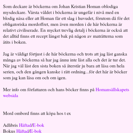
Som deckare är böckerna om Johan Kristian Homan oblodiga
mysdeckare. Värsta våldet i böckerna är ungefär i nivå med en
blodig näsa eller att Homan får ett slag i huvudet, förutom då för det
obligatoriska mordoffret, men även morden i de här böckerna är
relativt civiliserade. En mycket trevlig detalj i böckerna är också att
det alltid finns ett recept längst bak på någon av maträtterna som
ätits i boken.
Jag är väldigt förtjust i de här böckerna och trots att jag läst ganska
många av böckerna så har jag ännu inte läst alla och det är tur det.
När jag väl läst den sista boken så återstår ju bara att läsa om hela
serien, och den gången kanske i rätt ordning...för det här är böcker
som jag kan läsa om och om igen.
Mer info om författaren och hans böcker finns på
Homansällskapets
websida
Mord ombord finns att köpa hos t ex
Adlibris
Häftad
/
E-bok
Bokus
Häftad
/
E-bok